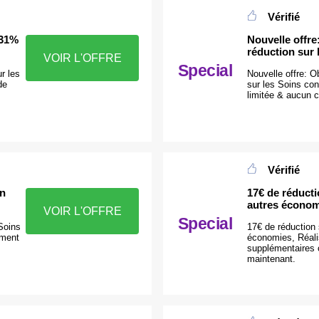
Vérifié
 31%
Nouvelle offr
réduction sur 
VOIR L'OFFRE
Special
r les
Nouvelle offre: 
de
sur les Soins con
limitée & aucun 
Vérifié
on
17€ de réducti
autres économ
VOIR L'OFFRE
Special
Soins
17€ de réduction 
ement
économies, Réal
supplémentaires 
maintenant.