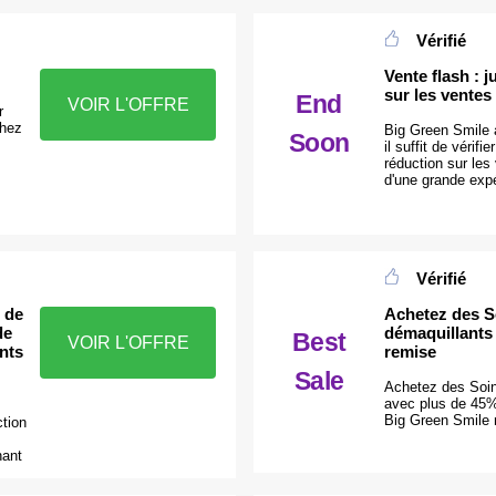
Vérifié
Vente flash : 
sur les ventes
End
VOIR L'OFFRE
r
chez
Big Green Smile 
Soon
il suffit de vérif
réduction sur les
d'une grande exp
Vérifié
 de
Achetez des S
de
démaquillants
Best
VOIR L'OFFRE
nts
remise
Sale
Achetez des Soin
avec plus de 45
Big Green Smile n
ction
nant