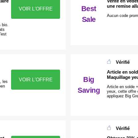
aire
Vente en vede
une remise all
Best
VOIR L'OFFRE
Aucun code promo
Sale
 bio.
ats
'est
Vérifié
Article en sol
Maquillage ye
Big
VOIR L'OFFRE
, les
een
Article en solde
Saving
yeux, cette offre
appliquez Big Gr
Vérifié