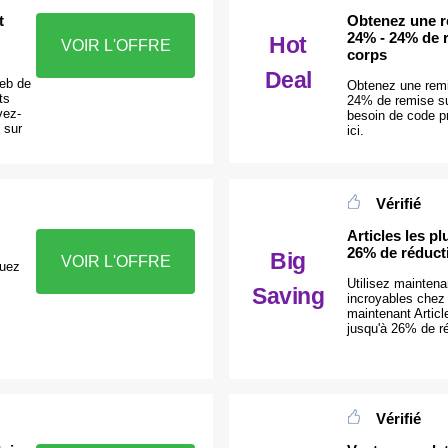
t
Obtenez une r
24% - 24% de 
Hot
VOIR L'OFFRE
corps
Deal
web de
Obtenez une remi
ts
24% de remise s
vez-
besoin de code p
 sur
ici.
Vérifié
Articles les p
26% de réduct
Big
VOIR L'OFFRE
quez
Utilisez maintena
Saving
incroyables chez
maintenant Articl
jusqu'à 26% de r
Vérifié