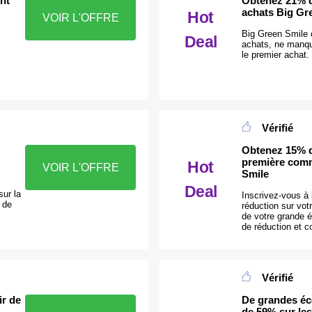
nt
Obtenez 21% d
achats Big Gr
Hot
VOIR L'OFFRE
Big Green Smile 
Deal
achats, ne manqu
le premier achat.
Vérifié
Obtenez 15% d
première com
Hot
VOIR L'OFFRE
Smile
Deal
sur la
Inscrivez-vous à
 de
réduction sur vo
de votre grande 
de réduction et c
Vérifié
ir de
De grandes éc
de 59% sur les