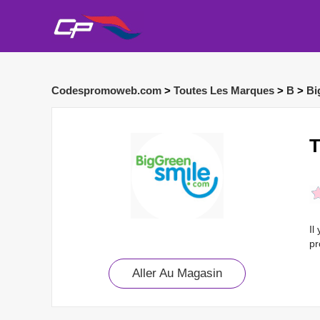
Codespromoweb.com
>
Toutes Les Marques
>
B
>
Bi
T
Il
pr
Aller Au Magasin