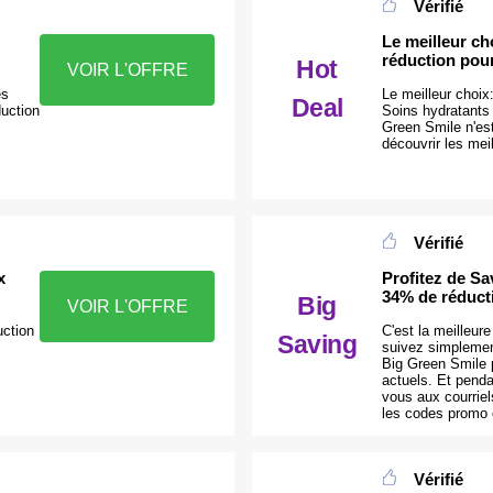
Vérifié
Le meilleur ch
réduction pou
Hot
VOIR L'OFFRE
es
Le meilleur choix
Deal
duction
Soins hydratants
Green Smile n'es
découvrir les meil
Vérifié
x
Profitez de Sa
34% de réduct
Big
VOIR L'OFFRE
uction
C'est la meilleur
Saving
suivez simplemen
Big Green Smile p
actuels. Et penda
vous aux courriel
les codes promo e
Vérifié