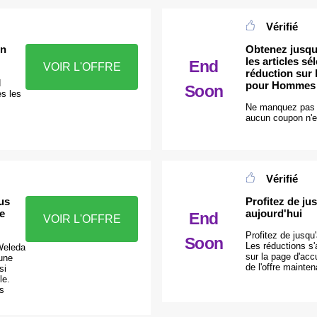
Vérifié
in
Obtenez jusqu
les articles s
End
VOIR L'OFFRE
réduction sur
d
pour Hommes
Soon
s les
z
Ne manquez pas c
aucun coupon n'e
Vérifié
us
Profitez de ju
e
aujourd'hui
End
VOIR L'OFFRE
Profitez de jusqu
Soon
Les réductions s
Weleda
sur la page d'acc
une
de l'offre mainten
si
le.
os