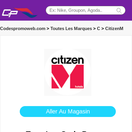
Codespromoweb.com
>
Toutes Les Marques
>
C
>
CitizenM
Aller Au Magasin