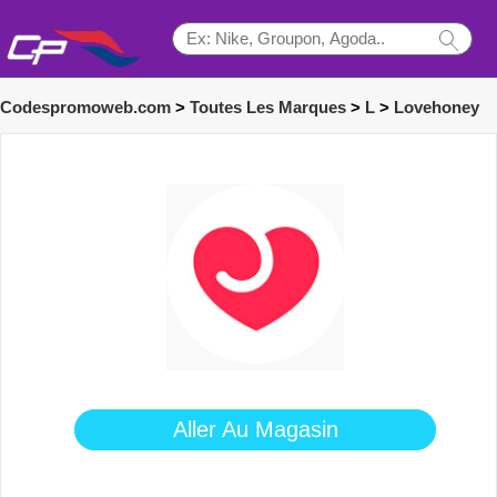
Codespromoweb.com
>
Toutes Les Marques
>
L
>
Lovehoney
Aller Au Magasin