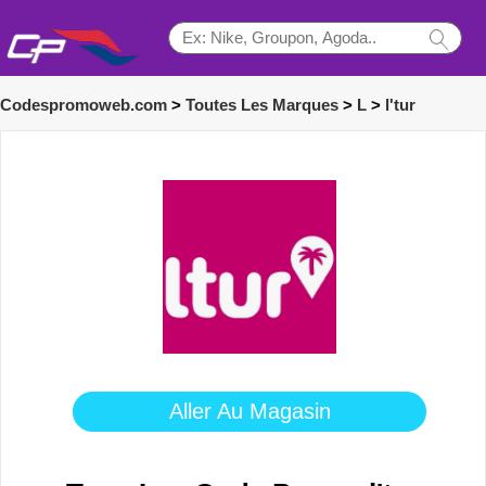
Codespromoweb.com
>
Toutes Les Marques
>
L
>
l'tur
Aller Au Magasin