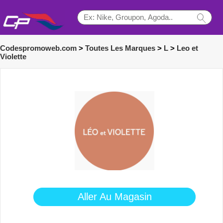
Codespromoweb.com
>
Toutes Les Marques
>
L
>
Leo et
Violette
Aller Au Magasin