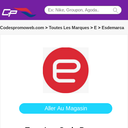
Codespromoweb.com
>
Toutes Les Marques
>
E
>
Esdemarca
Aller Au Magasin