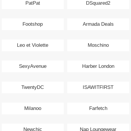
PatPat
DSquared2
Footshop
Armada Deals
Leo et Violette
Moschino
SexyAvenue
Harber London
TwentyDC
ISAWITFIRST
Milanoo
Farfetch
Newchic
Nap Loungewear