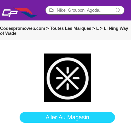
Codespromoweb.com
>
Toutes Les Marques
>
L
>
Li Ning Way
of Wade
Aller Au Magasin