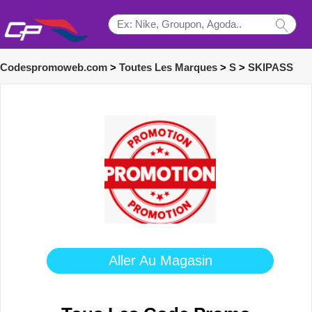
Codespromoweb.com
>
Toutes Les Marques
>
S
>
SKIPASS
Aller Au Magasin