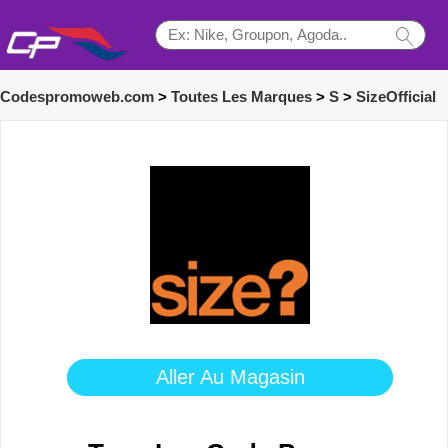
Codespromoweb.com
>
Toutes Les Marques
>
S
>
SizeOfficial
Aller Au Magasin