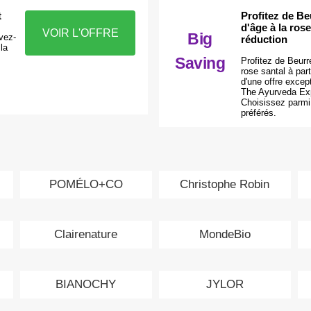
t
Profitez de Be
d'âge à la rose
VOIR L'OFFRE
Big
ivez-
réduction
la
Saving
Profitez de Beurr
rose santal à par
d'une offre excep
The Ayurveda Exp
Choisissez parmi
préférés.
POMÉLO+CO
Christophe Robin
Clairenature
MondeBio
BIANOCHY
JYLOR