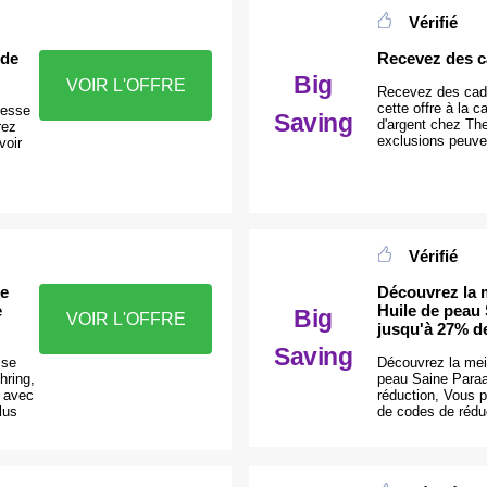
Vérifié
 de
Recevez des c
Big
VOIR L'OFFRE
Recevez des cade
cette offre à la
nesse
Saving
d'argent chez Th
rez
exclusions peuven
voir
Vérifié
de
Découvrez la 
e
Huile de peau
Big
VOIR L'OFFRE
jusqu'à 27% d
Saving
ise
Découvrez la meil
hring,
peau Saine Paraa
€ avec
réduction, Vous 
lus
de codes de rédu