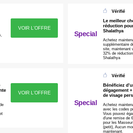
Vérifié
Le meilleur ch
réduction pou
VOIR L'OFFRE
Shalathya
Special
s,
Achetez maintena
supplémentaire d
site, maintenant v
32% de réduction
Shalathya
Vérifié
e
Bénéficiez d'
nte
dégagement + 
VOIR L'OFFRE
de visage pers
Special
 de
Achetez maintenan
avec les codes 
et
Vous pouvez égal
d'une remise de
pour les Masseur
(petit), Aucun mo
maintenant.