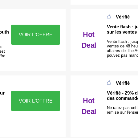
Vérifié
Vente flash : 
outh
sur les ventes
Hot
VOIR L'OFFRE
Vente flash : jus
Deal
ventes de 48 heur
es
affaires de The 
est
pouvez pas manque
ffre
Vérifié
sur
Vérifié - 29% 
des command
Hot
VOIR L'OFFRE
Ne ratez pas cett
Deal
remise sur l'en