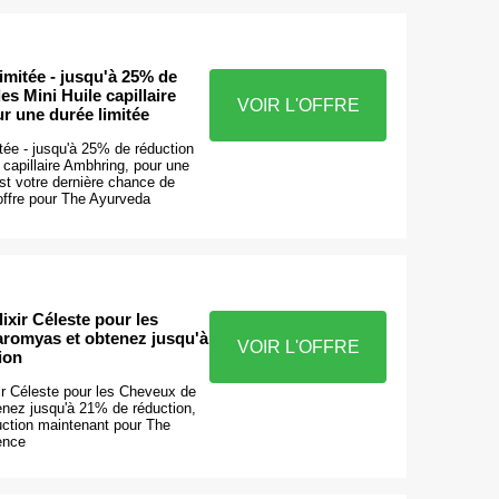
limitée - jusqu'à 25% de
es Mini Huile capillaire
VOIR L'OFFRE
r une durée limitée
itée - jusqu'à 25% de réduction
e capillaire Ambhring, pour une
est votre dernière chance de
 offre pour The Ayurveda
ixir Céleste pour les
romyas et obtenez jusqu'à
VOIR L'OFFRE
ion
ir Céleste pour les Cheveux de
nez jusqu'à 21% de réduction,
ction maintenant pour The
ence