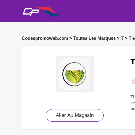
Codespromoweb.com
>
Toutes Les Marques
>
T
>
Th
T
Th
se
pr
Aller Au Magasin