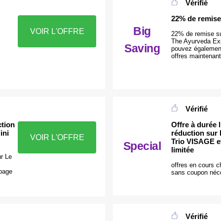
Vérifié
22% de remise
Big
VOIR L'OFFRE
22% de remise su
The Ayurveda Exp
Saving
pouvez également
offres maintenant
Vérifié
tion
Offre à durée 
ini
réduction sur 
VOIR L'OFFRE
Trio VISAGE e
Special
limitée
r Le
offres en cours 
 page
sans coupon néc
Vérifié