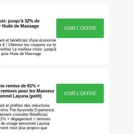
oix: jusqu'à 32% de
r Huile de Massage
VOIR L'OFFRE
nt et bénéficiez d'une économie
e € ! Obtenez les coupons sur le
érifiez Le meilleur choix: jusqu'à
 pour Huile de Massage
une remise de 61% +
remises pour les Masseur
VOIR L'OFFRE
onnel Layuna (petit)
t et profitez des réductions
promo The Ayurveda Experience.
ement consulter Bénéficiez
 61% + dégagement + remises
 de visage personnel Layuna
ment n'est plus propice que