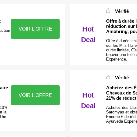
Vérifié
t
Offre à durée 
réduction sur l
Hot
VOIR L'OFFRE
uction
Ambhring, pou
Deal
Offre à durée lim
sur les Mini Huil
durée limitée, C'
trouver une telle
Experience.
Vérifié
aire
Achetez des Él
Cheveux de Sa
Hot
VOIR L'OFFRE
21% de réduct
Deal
e 10%
Achetez des Élix
r la
Saromyas et obte
 The
Enorme € de rédu
Ayurveda Experi