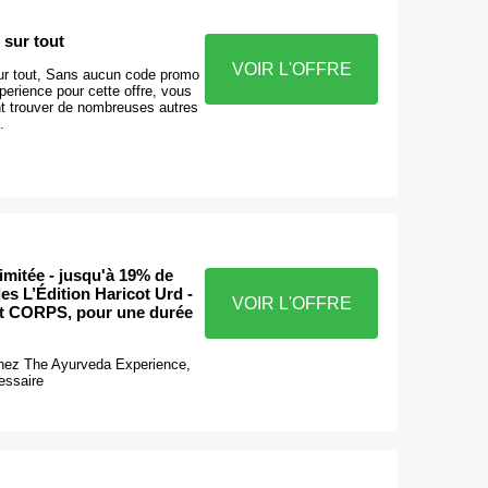
 sur tout
VOIR L'OFFRE
r tout, Sans aucun code promo
erience pour cette offre, vous
 trouver de nombreuses autres
.
limitée - jusqu'à 19% de
les L’Édition Haricot Urd -
VOIR L'OFFRE
t CORPS, pour une durée
chez The Ayurveda Experience,
essaire