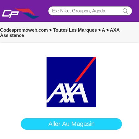
Codespromoweb.com
>
Toutes Les Marques
>
A
>
AXA
Assistance
Aller Au Magasin