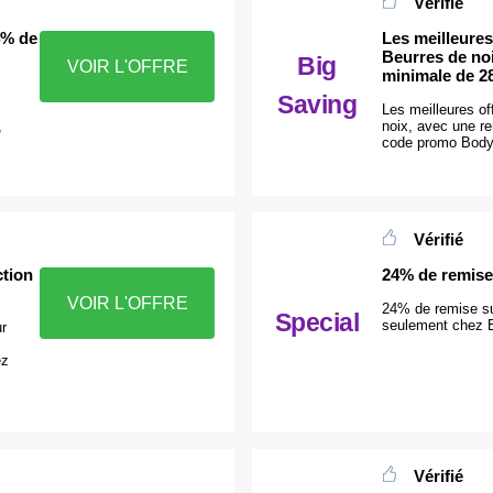
Vérifié
4% de
Les meilleures
Beurres de no
Big
VOIR L'OFFRE
minimale de 
Saving
Les meilleures of
,
noix, avec une r
code promo Body 
Vérifié
tion
24% de remise
VOIR L'OFFRE
24% de remise su
Special
seulement chez B
r
ez
Vérifié