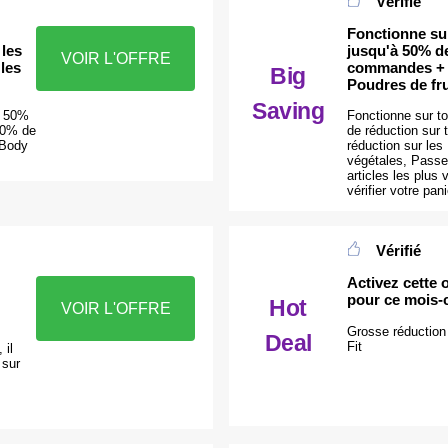
Vérifié
Fonctionne sur
 les
jusqu'à 50% de
VOIR L'OFFRE
les
commandes + 2
Big
Poudres de fru
Saving
à 50%
Fonctionne sur to
30% de
de réduction sur
 Body
réduction sur les
végétales, Pass
articles les plus
vérifier votre pani
Vérifié
Activez cette 
pour ce mois-
Hot
VOIR L'OFFRE
Grosse réduction
Deal
Fit
 il
 sur