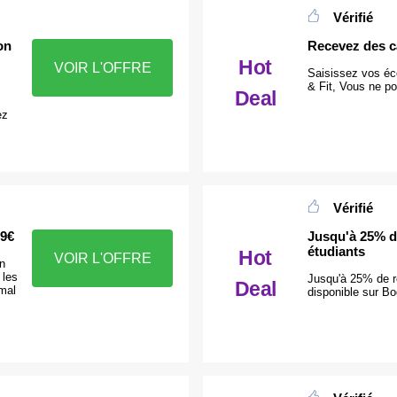
Vérifié
on
Recevez des c
Hot
VOIR L'OFFRE
Saisissez vos éc
& Fit, Vous ne p
Deal
ez
Vérifié
 9€
Jusqu'à 25% d
étudiants
Hot
VOIR L'OFFRE
n
 les
Jusqu'à 25% de ré
Deal
 mal
disponible sur B