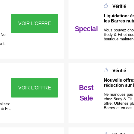
Vérifié
Liquidation: 
les Barres nutr
VOIR L'OFFRE
Special
s
Vous pouvez choi
 Ne
Body & Fit et éco
boutique mainten
ant.
Vérifié
Nouvelle offr
réduction sur 
Best
VOIR L'OFFRE
Ne manquez pas 
Sale
chez Body & Fit.
offre: Obtenez pl
alisez
Barres et en-cas
& Fit,