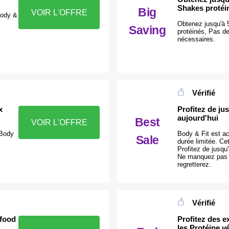
Shakes protéi
Big
VOIR L'OFFRE
Body &
Obtenez jusqu'à 
Saving
protéinés, Pas d
nécessaires.
Vérifié
x
Profitez de ju
aujourd'hui
Best
VOIR L'OFFRE
 Body
Body & Fit est a
Sale
durée limitée. Ce
Profitez de jusqu
Ne manquez pas c
regretterez.
Vérifié
rfood
Profitez des e
les Protéine v