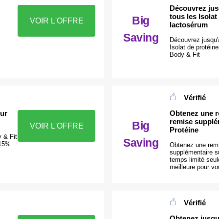
Découvrez jus
tous les Isola
Big
VOIR L'OFFRE
lactosérum
Saving
Découvrez jusqu'
Isolat de protéin
Body & Fit
Vérifié
sur
Obtenez une r
remise supplé
Big
VOIR L'OFFRE
Protéine
 & Fit
Saving
 15%
Obtenez une rem
supplémentaire s
temps limité seul
meilleure pour v
Vérifié
Obtenez jusqu