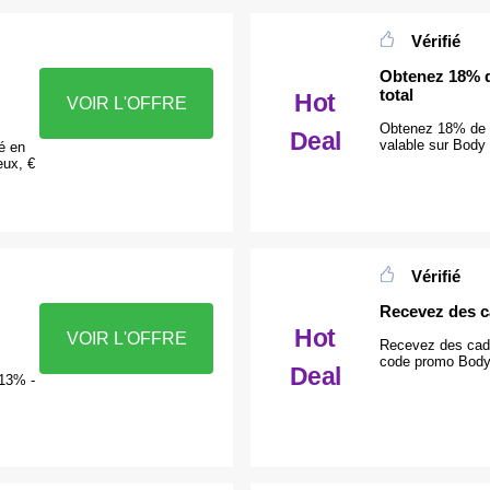
Vérifié
Obtenez 18% de
total
Hot
VOIR L'OFFRE
Obtenez 18% de ré
Deal
valable sur Body 
é en
eux, €
Vérifié
Recevez des c
Hot
VOIR L'OFFRE
Recevez des cade
code promo Body 
Deal
 13% -