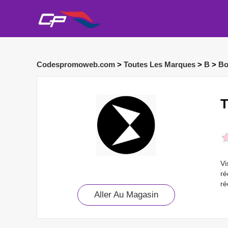
Codespromoweb.com
>
Toutes Les Marques
>
B
>
Bo
T
Vi
ré
ré
Aller Au Magasin