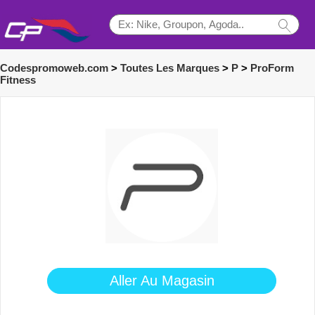
Codespromoweb.com
>
Toutes Les Marques
>
P
>
ProForm
Fitness
Aller Au Magasin