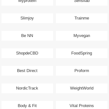
Myprotein
Sensilab
Slimjoy
Trainme
Be NN
Myvegan
ShopdeCBD
FoodSpring
Best Direct
Proform
NordicTrack
WeightWorld
Body & Fit
Vital Proteins