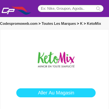
Codespromoweb.com
>
Toutes Les Marques
>
K
>
KetoMix
Aller Au Magasin