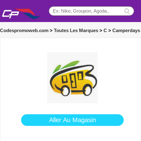
Codespromoweb.com
>
Toutes Les Marques
>
C
>
Camperdays
Aller Au Magasin