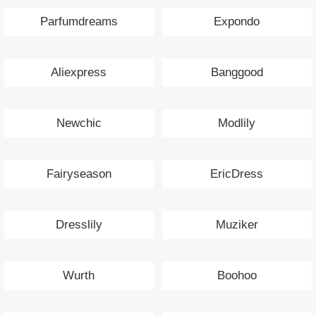
Parfumdreams
Expondo
Aliexpress
Banggood
Newchic
Modlily
Fairyseason
EricDress
Dresslily
Muziker
Wurth
Boohoo