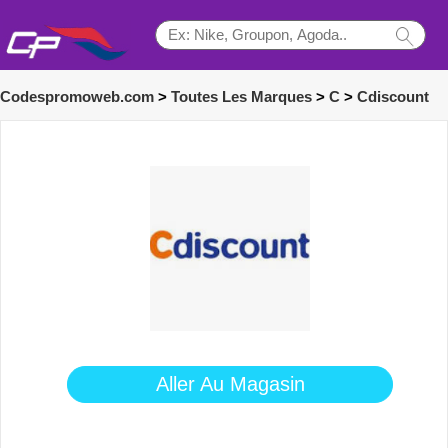
Codespromoweb.com
>
Toutes Les Marques
>
C
>
Cdiscount
Aller Au Magasin