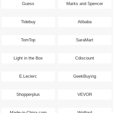
Guess
Marks and Spencer
Tidebuy
Alibaba
TomTop
SaraMart
Light in the Box
Cdiscount
E.Leclerc
GeekBuying
Shopperplus
VEVOR
Made-in-China.com
Wolford