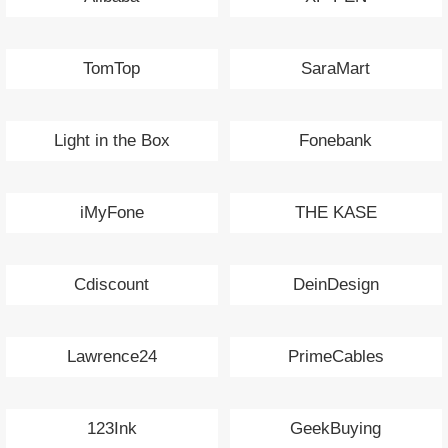
TomTop
SaraMart
Light in the Box
Fonebank
iMyFone
THE KASE
Cdiscount
DeinDesign
Lawrence24
PrimeCables
123Ink
GeekBuying