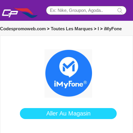
Codespromoweb.com
>
Toutes Les Marques
>
I
>
iMyFone
Aller Au Magasin