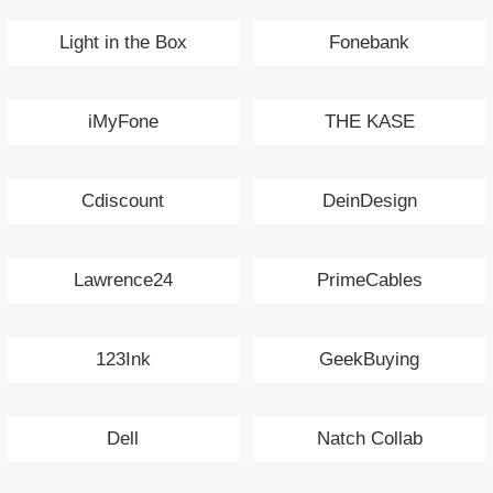
Light in the Box
Fonebank
iMyFone
THE KASE
Cdiscount
DeinDesign
Lawrence24
PrimeCables
123Ink
GeekBuying
Dell
Natch Collab