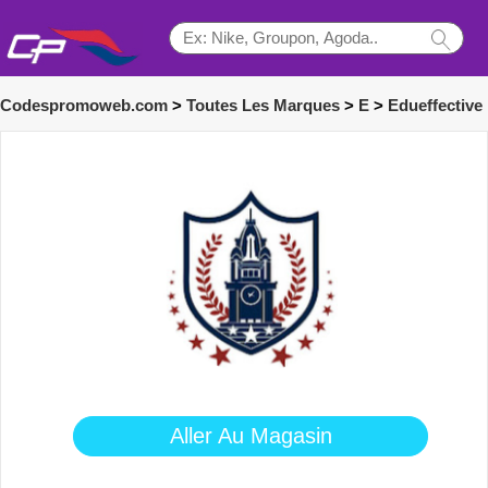
Codespromoweb.com
>
Toutes Les Marques
>
E
>
Edueffective
Aller Au Magasin