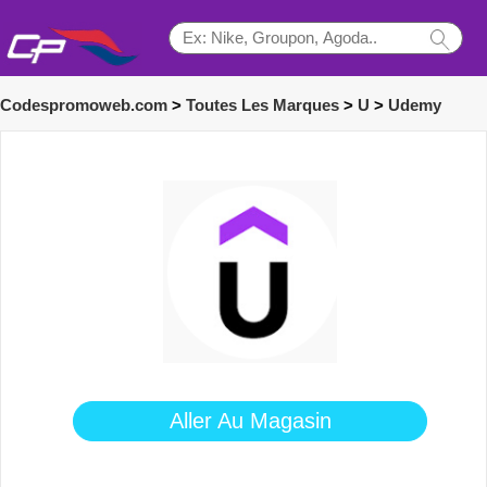
Codespromoweb.com
>
Toutes Les Marques
>
U
>
Udemy
Aller Au Magasin