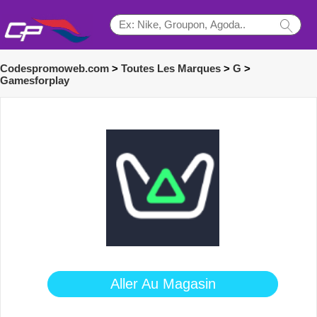
Codespromoweb.com
>
Toutes Les Marques
>
G
>
Gamesforplay
Aller Au Magasin