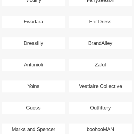
Modlily
Fairyseason
Ewadara
EricDress
Dresslily
BrandAlley
Antonioli
Zaful
Yoins
Vestiaire Collective
Guess
Outfittery
Marks and Spencer
boohooMAN