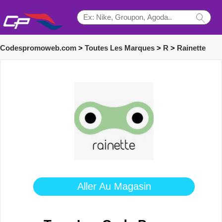
Codespromoweb.com
>
Toutes Les Marques
>
R
>
Rainette
Aller Au Magasin