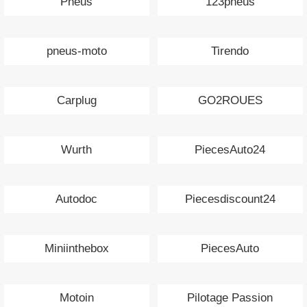
Pneus
123pneus
pneus-moto
Tirendo
Carplug
GO2ROUES
Wurth
PiecesAuto24
Autodoc
Piecesdiscount24
Miniinthebox
PiecesAuto
Motoin
Pilotage Passion