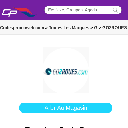
Codespromoweb.com
>
Toutes Les Marques
>
G
>
GO2ROUES
Aller Au Magasin