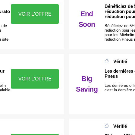
Bénéficiez de 
urato
réduction pour
End
VOIR L'OFFRE
réduction pour
Soon
n de
Bénéficiez de 5%
e
réduction pour le
pour les Micheli
 site.
réduction Pneus 
Vérifié
our
Les dernières 
Pneus
Big
VOIR L'OFFRE
elin
Les dernières off
Saving
alable
c'est la dernière
Vérifié