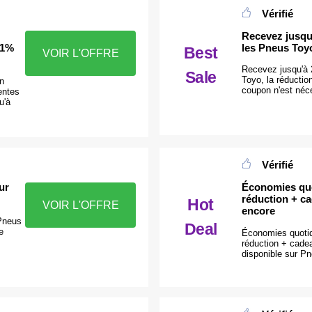
Vérifié
Recevez jusqu
21%
les Pneus Toy
Best
VOIR L'OFFRE
Recevez jusqu'à 
Sale
Toyo, la réductio
n
coupon n'est néc
entes
u'à
Vérifié
ur
Économies quo
réduction + ca
Hot
VOIR L'OFFRE
encore
 Pneus
Deal
e
Économies quoti
réduction + cadea
disponible sur P