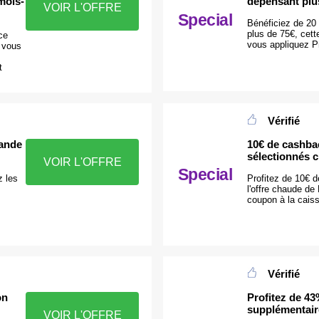
mois-
dépensant plu
VOIR L'OFFRE
Special
Bénéficiez de 20
plus de 75€, cett
ce
vous appliquez P
t vous
t
Vérifié
ande
10€ de cashbac
sélectionnés 
VOIR L'OFFRE
Special
z les
Profitez de 10€ 
l'offre chaude de
coupon à la cais
Vérifié
on
Profitez de 43
supplémentair
VOIR L'OFFRE