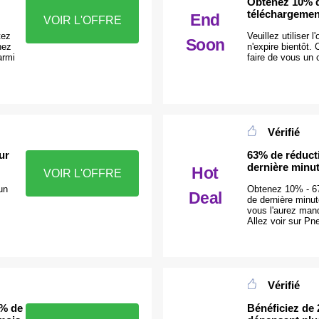
Obtenez 10% d
téléchargemen
End
VOIR L'OFFRE
tez
Veuillez utiliser 
Soon
hez
n'expire bientôt.
armi
faire de vous un 
Vérifié
ur
63% de réducti
dernière minu
Hot
VOIR L'OFFRE
un
Obtenez 10% - 67
Deal
de dernière minu
vous l'aurez manq
Allez voir sur Pn
Vérifié
7% de
Bénéficiez de 