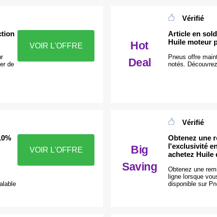
Vérifié
tion
Article en sol
Huile moteur 
Hot
VOIR L'OFFRE
r
Pneus offre maint
Deal
er de
notés. Découvrez-
Vérifié
 10%
Obtenez une r
l'exclusivité 
Big
VOIR L'OFFRE
achetez Huile
Saving
Obtenez une remi
ligne lorsque vo
alable
disponible sur P