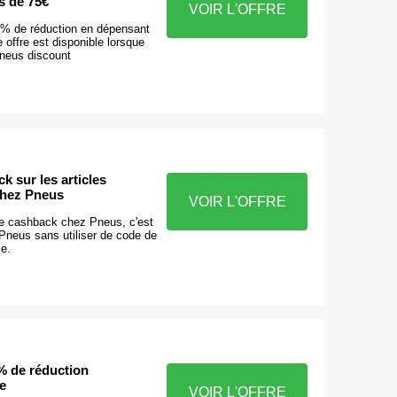
s de 75€
VOIR L'OFFRE
 % de réduction en dépensant
e offre est disponible lorsque
neus discount
k sur les articles
chez Pneus
VOIR L'OFFRE
de cashback chez Pneus, c'est
 Pneus sans utiliser de code de
se.
% de réduction
e
VOIR L'OFFRE