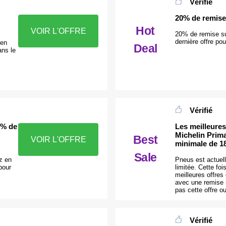
Vérifié
20% de remise
Hot
VOIR L'OFFRE
20% de remise su
dernière offre po
 en
Deal
ans le
Vérifié
6% de
Les meilleures
Michelin Prim
Best
VOIR L'OFFRE
minimale de 
Sale
z en
Pneus est actuel
pour
limitée. Cette fo
meilleures offres
avec une remise
pas cette offre ou
Vérifié