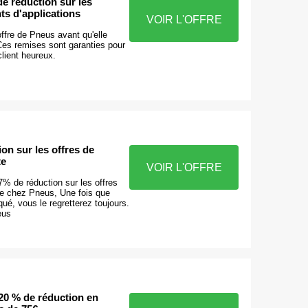
e réduction sur les
ts d'applications
VOIR L'OFFRE
l'offre de Pneus avant qu'elle
 Ces remises sont garanties pour
client heureux.
on sur les offres de
te
VOIR L'OFFRE
% de réduction sur les offres
te chez Pneus, Une fois que
ué, vous le regretterez toujours.
eus
20 % de réduction en