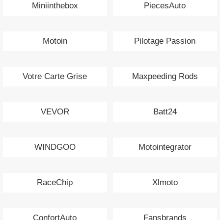
Miniinthebox
PiecesAuto
Motoin
Pilotage Passion
Votre Carte Grise
Maxpeeding Rods
VEVOR
Batt24
WINDGOO
Motointegrator
RaceChip
Xlmoto
ConfortAuto
Fansbrands