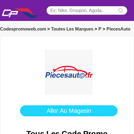
Codespromoweb.com
>
Toutes Les Marques
>
P
>
PiecesAuto
Aller Au Magasin
Tous Les Code Promo