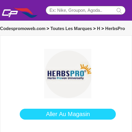
Codespromoweb.com
>
Toutes Les Marques
>
H
>
HerbsPro
Aller Au Magasin