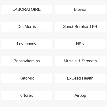
LABORATOIRE
Biovea
PRONATUR
DocMorris
Sanct Bernhard FR
Lovehoney
HSN
Babesvitamins
Muscle & Strength
KetoMix
ExSeed Health
ortorex
Airpop