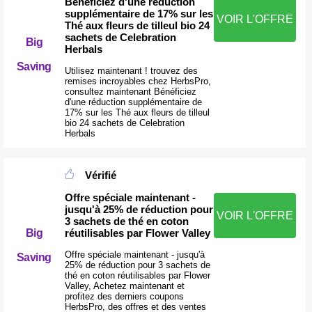
Bénéficiez d'une réduction
supplémentaire de 17% sur les
VOIR L'OFFRE
Thé aux fleurs de tilleul bio 24
sachets de Celebration
Big
Herbals
Saving
Utilisez maintenant ! trouvez des
remises incroyables chez HerbsPro,
consultez maintenant Bénéficiez
d'une réduction supplémentaire de
17% sur les Thé aux fleurs de tilleul
bio 24 sachets de Celebration
Herbals
Vérifié
Offre spéciale maintenant -
jusqu'à 25% de réduction pour
VOIR L'OFFRE
3 sachets de thé en coton
Big
réutilisables par Flower Valley
Offre spéciale maintenant - jusqu'à
Saving
25% de réduction pour 3 sachets de
thé en coton réutilisables par Flower
Valley, Achetez maintenant et
profitez des derniers coupons
HerbsPro, des offres et des ventes