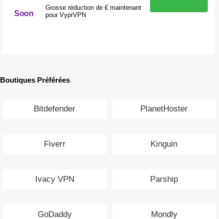
Grosse réduction de € maintenant
Soon
pour VyprVPN
Boutiques Préférées
Bitdefender
PlanetHoster
Fiverr
Kinguin
Ivacy VPN
Parship
GoDaddy
Mondly