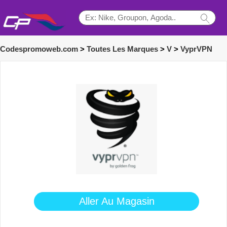
Codespromoweb.com
>
Toutes Les Marques
>
V
>
VyprVPN
Aller Au Magasin