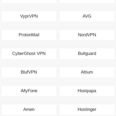
VyprVPN
AVG
ProtonMail
NordVPN
CyberGhost VPN
Bullguard
BlufVPN
Altium
iMyFone
Hostpapa
Amen
Hostinger