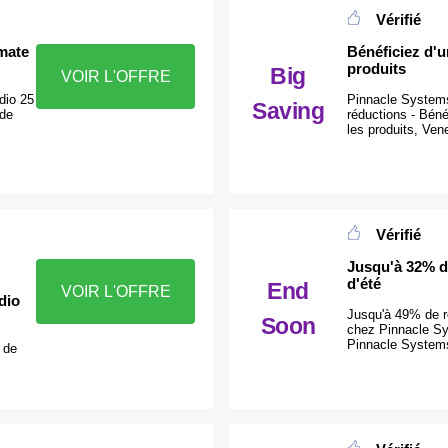
Vérifié
imate
Bénéficiez d'u
produits
Big
VOIR L'OFFRE
dio 25
Pinnacle Systems
Saving
 de
réductions - Bén
les produits, Vene
Vérifié
Jusqu'à 32% de
d'été
End
VOIR L'OFFRE
dio
Jusqu'à 49% de ré
Soon
chez Pinnacle Sy
Pinnacle Systems
 de