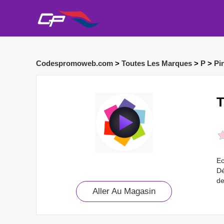
Codespromoweb.com
>
Toutes Les Marques
>
P
>
Pi
T
Ec
Dé
de
Aller Au Magasin