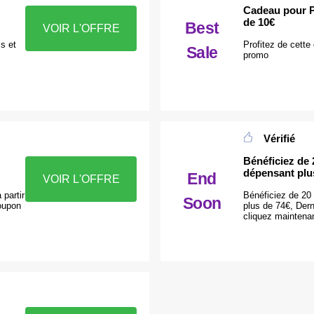
Cadeau pour P
de 10€
Best
VOIR L'OFFRE
s et
Profitez de cette
Sale
promo
Vérifié
Bénéficiez de 
dépensant plu
End
VOIR L'OFFRE
partir
Bénéficiez de 20
Soon
oupon
plus de 74€, Der
cliquez maintena