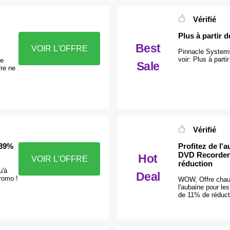
Vérifié
Plus à partir d
Best
VOIR L'OFFRE
Pinnacle Systems
voir: Plus à parti
ne
Sale
fre ne
Vérifié
 39%
Profitez de l'
DVD Recorder 
Hot
VOIR L'OFFRE
réduction
u'à
Deal
romo !
WOW, Offre chaud
l'aubaine pour l
de 11% de réduct