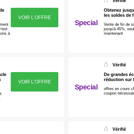
Vérifié
 de
Obtenez jusqu
les soldes de 
VOIR L'OFFRE
Special
ement
Vente de fin de s
'est
jusqu'à 45%, se
tons à
maintenant
Vérifié
cle
De grandes é
x
réduction sur 
VOIR L'OFFRE
Special
offres en cours 
coupon nécessai
t
,
Vérifié