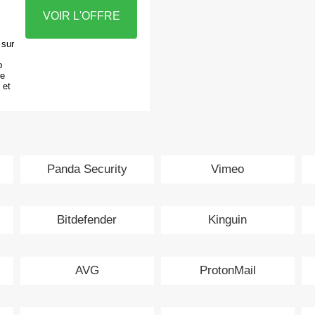
VOIR L'OFFRE
 sur
p
de
 et
Panda Security
Vimeo
Bitdefender
Kinguin
AVG
ProtonMail