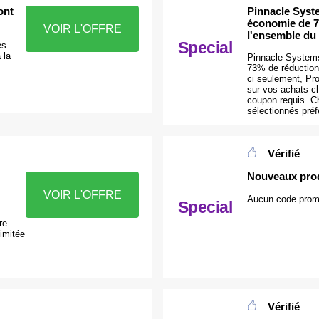
ont
Pinnacle Sys
économie de 7
VOIR L'OFFRE
l'ensemble du 
Special
es
 la
Pinnacle System
73% de réduction 
ci seulement, Pro
sur vos achats 
coupon requis. C
sélectionnés préf
Vérifié
Nouveaux prod
VOIR L'OFFRE
Aucun code promo
Special
re
imitée
Vérifié