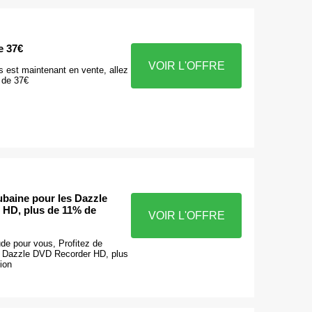
e 37€
VOIR L'OFFRE
 est maintenant en vente, allez
r de 37€
aubaine pour les Dazzle
HD, plus de 11% de
VOIR L'OFFRE
e pour vous, Profitez de
es Dazzle DVD Recorder HD, plus
ion