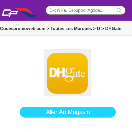
Codespromoweb.com
>
Toutes Les Marques
>
D
>
DHGate
Aller Au Magasin