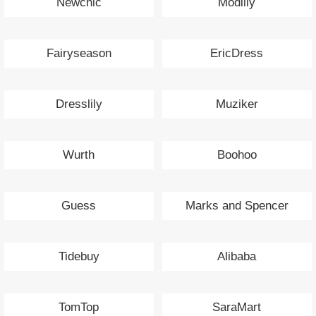
Newchic
Modlily
Fairyseason
EricDress
Dresslily
Muziker
Wurth
Boohoo
Guess
Marks and Spencer
Tidebuy
Alibaba
TomTop
SaraMart