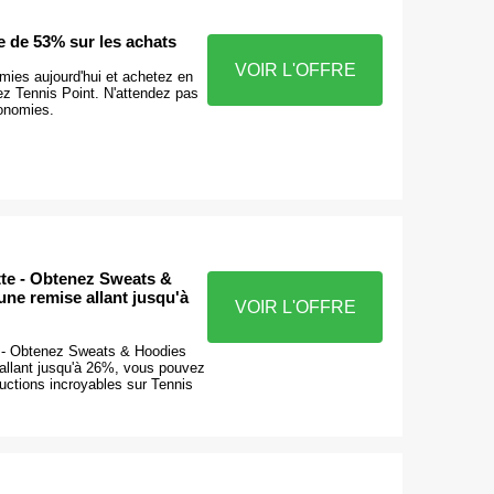
 de 53% sur les achats
VOIR L'OFFRE
mies aujourd'hui et achetez en
ez Tennis Point. N'attendez pas
conomies.
tte - Obtenez Sweats &
ne remise allant jusqu'à
VOIR L'OFFRE
 - Obtenez Sweats & Hoodies
allant jusqu'à 26%, vous pouvez
uctions incroyables sur Tennis