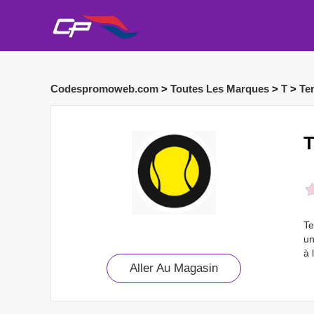
Codespromoweb.com
>
Toutes Les Marques
>
T
>
Te
T
Te
un
à 
Aller Au Magasin