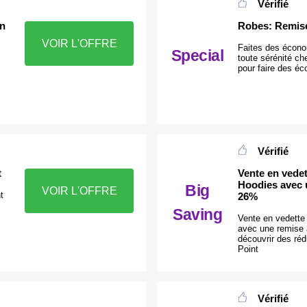
Vérifié
on
Robes: Remise
VOIR L'OFFRE
Faites des écono
Special
toute sérénité ch
pour faire des é
Vérifié
t
Vente en vede
Hoodies avec u
Big
VOIR L'OFFRE
t
26%
Saving
Vente en vedette
avec une remise 
découvrir des réd
Point
Vérifié