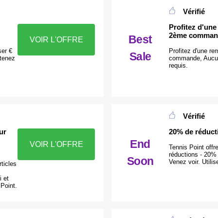
Vérifié
Profitez d'un
2ème comman
Best
VOIR L'OFFRE
er €
Profitez d'une r
Sale
btenez
commande, Aucun
requis.
Vérifié
ur
20% de réducti
End
VOIR L'OFFRE
Tennis Point off
réductions - 20% 
Soon
Venez voir. Utili
ticles
i et
Point.