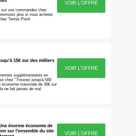
oint
VOIR L'OFFRE
n sur vos commandes chez
onomisez plus si vous achetez
chez Tennis Point.
qu'à 15€ sur des milliers
VOIR L'OFFRE
onomies supplémentaires en
sse chez "Trouvez jusqu'à 500
e économie maximale de 30€ sur
la ne fait jamais de mal
 Une énorme économie de
on sur l'ensemble du site
VOIR L'OFFRE
ulement