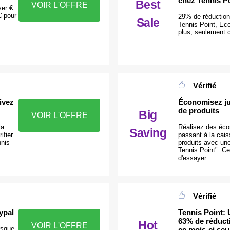
chez Tennis P
Best
VOIR L'OFFRE
er €
€ pour
29% de réductio
Sale
Tennis Point, Ec
plus, seulement 
Vérifié
ivez
Économisez jus
de produits
Big
VOIR L'OFFRE
la
Réalisez des éc
Saving
ifier
passant à la cai
nnis
produits avec un
.
Tennis Point". Ce
d'essayer
Vérifié
ypal
Tennis Point:
63% de réducti
Hot
VOIR L'OFFRE
rsque
ce mois-ci se