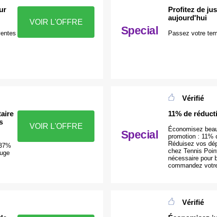
ur
Profitez de ju
aujourd'hui
VOIR L'OFFRE
Special
ventes
Passez votre temp
Vérifié
aire
11% de réducti
s
VOIR L'OFFRE
Économisez beauc
Special
promotion : 11% d
Réduisez vos dép
 37%
chez Tennis Poin
ouge
nécessaire pour b
commandez votre 
Vérifié