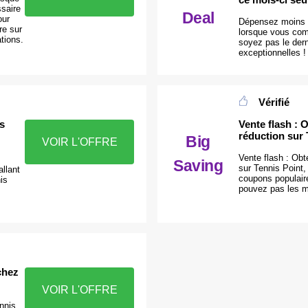
saire
Deal
our
Dépensez moins s
dre sur
lorsque vous co
ations.
soyez pas le derni
exceptionnelles
Vérifié
s
Vente flash : 
réduction sur 
Big
VOIR L'OFFRE
Vente flash : Ob
Saving
sur Tennis Point,
llant
coupons populair
is
pouvez pas les m
chez
VOIR L'OFFRE
nnis