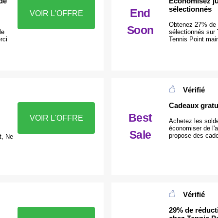
 de
Économisez jus
sélectionnés
End
VOIR L'OFFRE
Obtenez 27% de r
Soon
le
sélectionnés sur
rci
Tennis Point mai
Vérifié
Cadeaux gratu
Best
VOIR L'OFFRE
Achetez les sold
économiser de l'a
Sale
propose des cade
t, Ne
Vérifié
29% de réduc