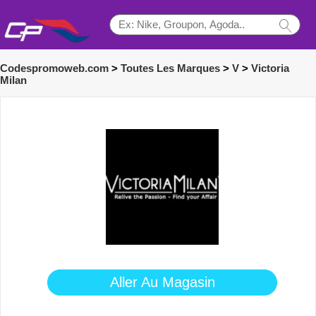
Codespromoweb.com
>
Toutes Les Marques
>
V
>
Victoria
Milan
Aller Au Magasin