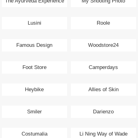
The Ayurveda Experience
My Shooting Photo
Lusini
Roole
Famous Design
Woodstore24
Foot Store
Camperdays
Heybike
Allies of Skin
Smiler
Darienzo
Costumalia
Li Ning Way of Wade