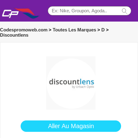
Codespromoweb.com
>
Toutes Les Marques
>
D
>
Discountlens
Aller Au Magasin