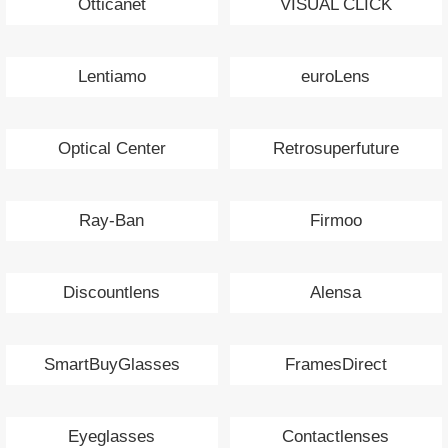
Otticanet
VISUAL CLICK
Lentiamo
euroLens
Optical Center
Retrosuperfuture
Ray-Ban
Firmoo
Discountlens
Alensa
SmartBuyGlasses
FramesDirect
Eyeglasses
Contactlenses