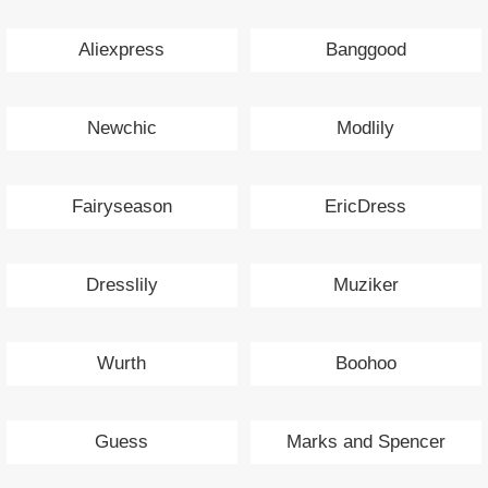
Aliexpress
Banggood
Newchic
Modlily
Fairyseason
EricDress
Dresslily
Muziker
Wurth
Boohoo
Guess
Marks and Spencer